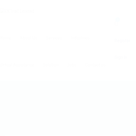
0
Home
About Us
Services
Industries
Register
Sign In
Virtual Assistance
Solution
Jobs
Contact us