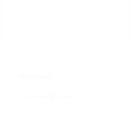
chjgejwwlz
Add a review
Follow