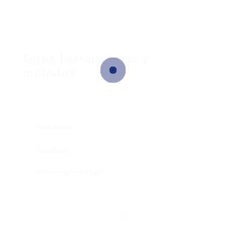
Haz clic en el botón de grabación para comenzar a
capturar.
Una vez finalizada la livestream, detén la grabación y
almacena el archivo en tu memoria.
Otras herramientas y
métodos
Además de RecStreams, hay otras herramientas
que puedes considerar para grabar livestreams en
tu dispositivo:
OBS Studio:
Un software multifuncional que
permite grabar y transmitir en vivo.
Camtasia:
Una opción profesional que te brinda
edición después de la grabación.
Screencast-O-Matic:
Una herramienta sencilla
para grabar tu pantalla directamente.
Recuerda que es importante verificar la legalidad
de grabar streamings live según las políticas de la
plataforma que estés utilizando. ¡Buena suerte
con tus grabaciones!