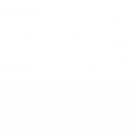
0
Home
About Us
Services
Industries
Register
Sign In
Virtual Assistance
Solution
Jobs
Contact us