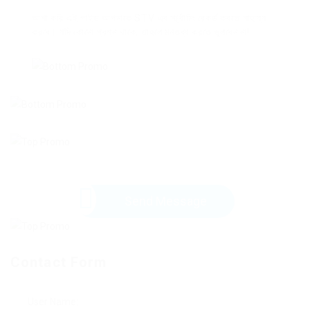
আশা করি এই গাইড আপনাকে STV এর স্ট্রীমিং রেকর্ড করতে সাহায্য
করবে। যদি কোনো প্রশ্ন থাকে, তাহলে মন্তব্য করতে ভুলবেন না!
Send Message
Contact Form
User Name: