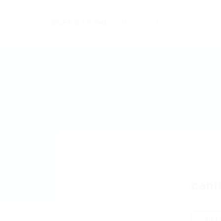
Home
About Us
Service
cani
Add a