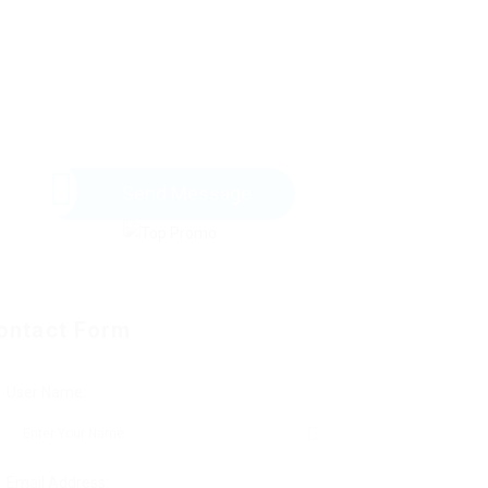
Send Message
ontact Form
User Name:
Email Address: