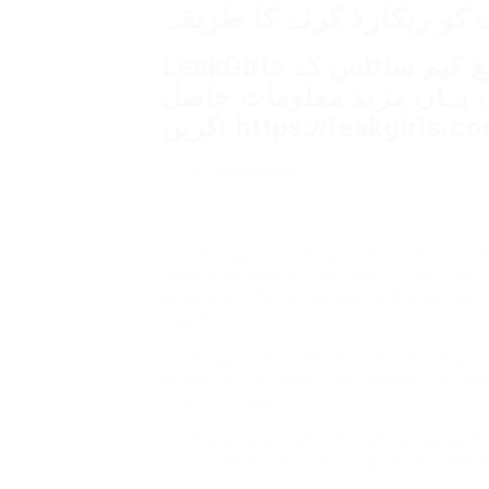
کو ریکارڈ کرنے کا طریقہ
LeakGirls کے ذریعے اسپینک بینگ اور دیگر بالغ کیم سائٹس کے
ں، یہاں مزید معلومات حاصل
یں: https://leakgirls.com
اگر آپ Spankbang پر لائیو اسٹریمز ریکارڈ کرنا چاہتے ہیں تو آپ کو سافٹ ویئر لیک گرلز
پ کو اجازت دیتا ہے مواردات کو آسانی سے
ریکارڈ کرنے کے لیے دیتا ہے۔
ہ آپ ریکارڈ سکتے ہیں، بلکہ آپ انھیں بعد میں
مال میں آسان ہے جس میں اہم خصوصیات شامل
ھر ڈیجیٹل لائیو اسٹریمز کو ریکارڈ کرنا شروع
کریں۔
ز کو ریکارڈ کرنے کے کام آ سکتے ہیں۔ جیسے OBS
Studio اور Camtasia کافی مقبول ہیں۔ او بی ایس اسٹوڈیو مفت ہے جبکہ کیمٹیشیا ایک پروفیشنل اوزار
ہے، لیکن بہت زیادہ۔
لائیو اسٹریمز کو ریکارڈ کرنا آسان ہو سکتا ہے
ستعمال کی ضروریات کی بنیاد پر فیصلہ کریں۔