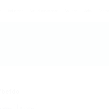
s
Industries
Virtual Assistance
Solution
Jobs
Contac
fbefdo
 review
Follow