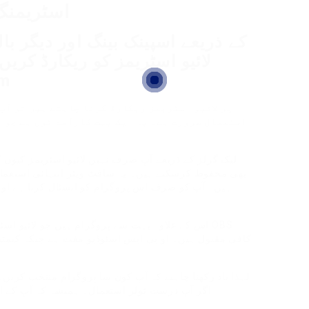
اسٹریمنگ 
لائیو اسٹریمز کو ریکارڈ کری
کر
استعمال ضرورت ہے۔ یہ ایک بہت کارآمد ٹول ہے جو آ
لیک گرلز کے ذریعے آپ صرف نہیں لائیو اسٹریمز کیوں ک
بھی محفوظ کرسکتے ہیں۔ یہ سافٹ ویئر انتہائی استع
ہیں۔ آپ کو صرف اس پروگرام کو انسٹال کرنا ہے اور پ
اس کے علاوہ بہت سے پروگرام ہیں جو لائیو اسٹریم
لہذا یاد رکھنا چاہیے کہ آپ کون سا پروگرام منتخب کریں۔ 
اگر آپ درست ٹولز استعمال۔ ہمیشہ کہ آپ کے ا