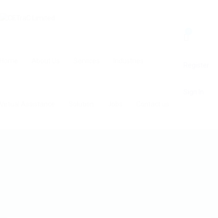
0
Home
About Us
Services
Industries
Register
Sign In
Virtual Assistance
Solution
Jobs
Contact us