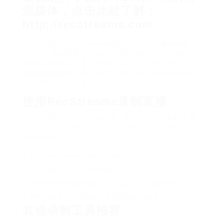
流媒体，点击此处了解：
http://recstreams.com
在今天的数字时代，录制直播节目已经变得越来越简
单。对于喜欢观看TViplayer的用户来说，了解如何录
制这些直播内容是非常重要的。本文将介绍如何使用
RecStreams
程序来完成这个任务，同时还会提到其他
一些有用的录制工具和方法。
使用RecStreams录制直播
首先，获取RecStreams程序。这个软件支持多种直播
平台，包括TViplayer。以下是使用RecStreams录制
直播的步骤：
打开RecStreams并创建一个帐户。
在主界面中，找到TViplayer，并进行设置。
找到你想要录制的直播节目，点击“开始录制”按钮。
录制结束后，导出视频文件到你指定的位置。
其他录制工具推荐