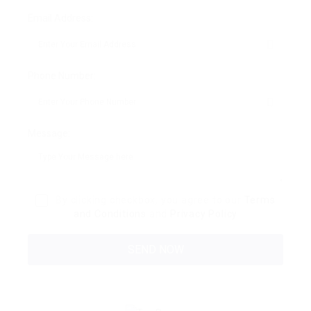
Email Address:
Phone Number:
Message:
By clicking checkbox, you agree to our
Terms
and Conditions
and
Privacy Policy