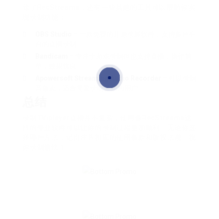
除了RecStreams，还有一些其他的工具可以帮助你实
现录制功能：
OBS Studio
– 一款免费的开源录屏软件，支持多种平
台的直播录制。
Bandicam
– 专注于游戏录制但也支持直播，操作简
单，效果优良。
Apowersoft Streaming Audio Recorder
– 可以录制
音频流，适合需要录制音频的用户。
总结
录制TViplayer直播并不复杂，使用像RecStreams这
样的专业软件可以让你的录制过程更加顺利。无论你选
择哪种方法，记得注意相应的使用条款和版权法规。祝
你录制愉快！