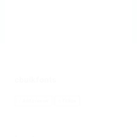
cbuikfonts
Add a review
Follow