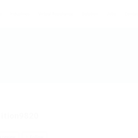
s
Industries
Virtual Assistance
Solution
Jobs
Contac
ition9820
 review
Follow