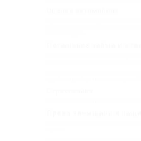
Оценка автомобиля
Оценка автомобиля
должна быть объек
техническое состояние
и
юридическую
автоломбардов.
Погашение займа и отв
Строго соблюдайте график
погашения 
немедленно свяжитесь с автоломбардо
Помните о своей
ответственности зае
судебным разбирательствам
и даже
б
Страхование
Уточните условия
страхования
автомоби
Права заемщика и защ
Знайте свои
права заемщика
. В случае
юриста
.
Рассмотрите возможность
выкупа авто