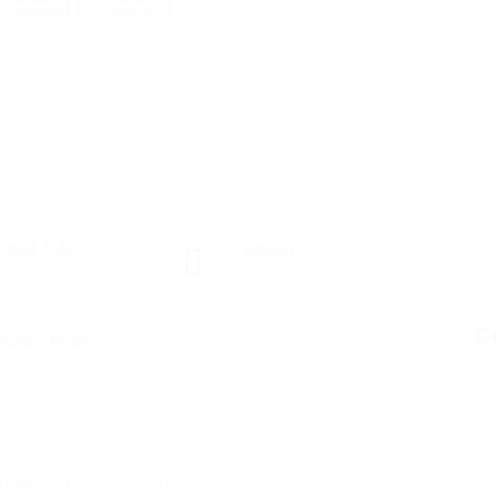
osted Jobs
Viewed
104
C
займе под залог ПТС