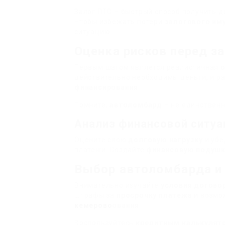
Залог ПТС – быстрый способ получить д
Чтобы избежать потери
залогового им
ситуацию.
Оценка рисков перед з
Первым шагом является реалистичная
о
действительно необходимы деньги, и р
финансирования
.
Помните,
автоломбард
– не единственн
Анализ финансовой ситуа
Оцените свою
долговую нагрузку
и убе
платежи. Создайте
финансовую подушк
Выбор автоломбарда и 
Внимательно изучайте
условия догово
штрафы за
просрочку платежа
и возмо
кемерово
ования
.
Воспользуйтесь
кредитным калькулят