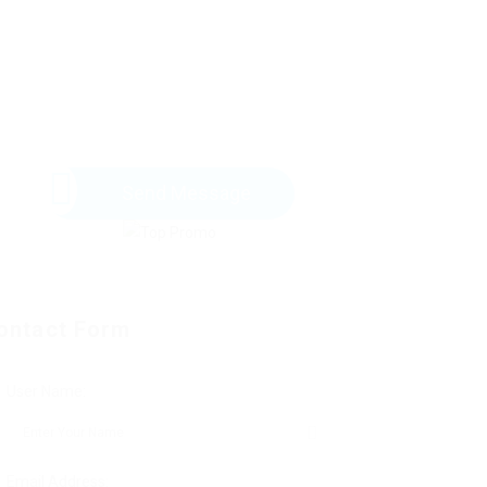
Send Message
ontact Form
User Name:
Email Address: