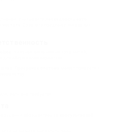
тивной. Учитывайте
ликвидность авто
,
 чистоту
. Сравните предложения разных
етственность
займа
. В случае финансовых трудностей,
м для обсуждения вариантов.
мщика
.
Просрочка платежа
может привести к
анкротству
.
ля, если оно требуется.
ита
 нарушений обращайтесь за
консультацией
, если не можете выплатить займ.