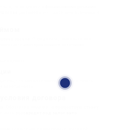
еньги, но сопряжен с
финансовыми рисками
.
ущества
(автомобиля), тщательно оценивайте
аймом
ценка рисков
. Определите, насколько вам
ассмотрите
альтернативные источники
ый вариант.
ции
дитесь, что сможете своевременно вносить
у
безопасности.
условия договора
ра
. Обратите внимание на
процентную ставку
,
жность
пере
кредит под залог авто
ором
для оценки ежемесячных платежей.