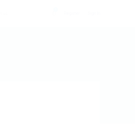
0
Register
Sign In
t us